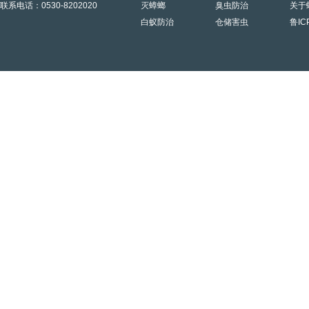
联系电话：0530-8202020
灭蟑螂
臭虫防治
关于
白蚁防治
仓储害虫
鲁IC