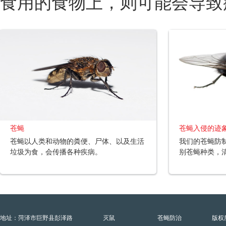
食用的食物上，则可能会导致
苍蝇
苍蝇入侵的迹
苍蝇以人类和动物的粪便、尸体、以及生活
我们的苍蝇防
垃圾为食，会传播各种疾病。
别苍蝇种类，
地址：菏泽市巨野县彭泽路
灭鼠
苍蝇防治
版权